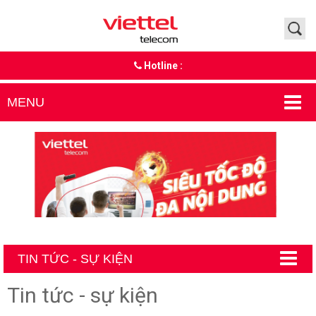
Hotline :
MENU
TIN TỨC - SỰ KIỆN
Tin tức - sự kiện