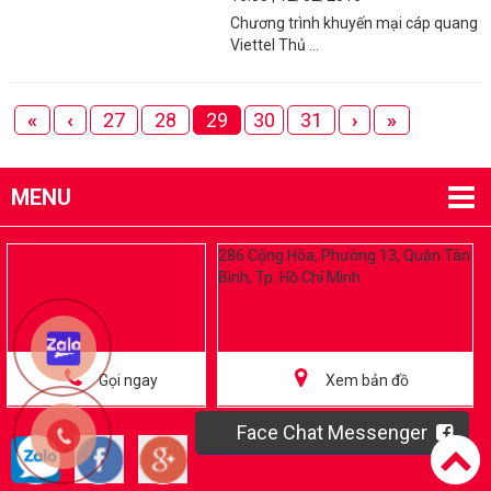
Chương trình khuyến mại cáp quang
Viettel Thủ ...
«
‹
27
28
29
30
31
›
»
MENU
286 Cộng Hòa, Phường 13, Quận Tân
Bình, Tp. Hồ Chí Minh
Gọi ngay
Xem bản đồ
Face Chat Messenger