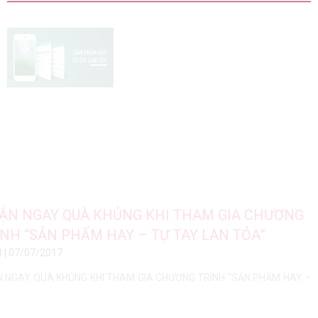
ẬN NGAY QUÀ KHỦNG KHI THAM GIA CHƯƠNG
ÌNH “SẢN PHẨM HAY – TỰ TAY LAN TỎA”
3 | 07/07/2017
 NGAY QUÀ KHỦNG KHI THAM GIA CHƯƠNG TRÌNH “SẢN PHẨM HAY –