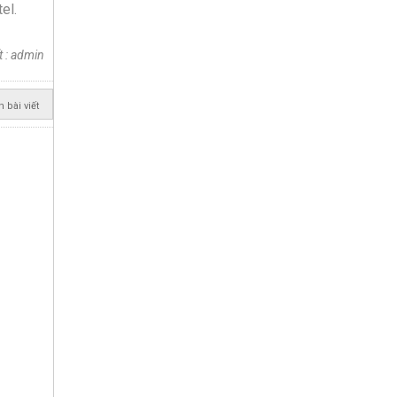
tel.
t : admin
n bài viết