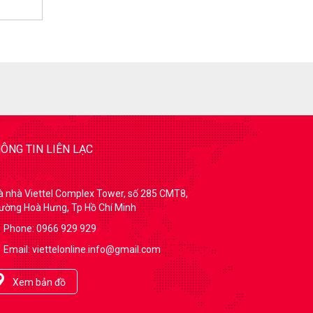
ÔNG TIN LIÊN LẠC
à nhà Viettel Complex Tower, số 285 CMT8,
ường Hoà Hưng, Tp Hồ Chí Minh
Phone: 0966 929 929
Email: viettelonline.info@gmail.com
Xem bản đồ