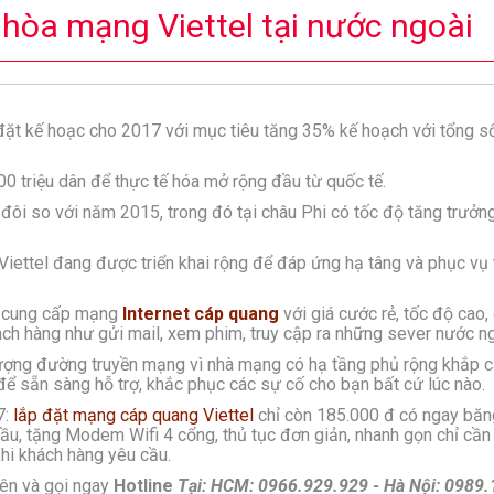
 hòa mạng Viettel tại nước ngoài
ặt kế hoạc cho 2017 với mục tiêu tăng 35% kế hoạch với tổng số
00 triệu dân để thực tế hóa mở rộng đầu từ quốc tế.
 đôi so với năm 2015, trong đó tại châu Phi có tốc độ tăng trưở
Viettel đang được triển khai rộng để đáp ứng hạ tâng và phục vụ 
vực cung cấp mạng
Internet cáp quang
với giá cước rẻ, tốc độ cao,
ch hàng như gửi mail, xem phim, truy cập ra những sever nước ngo
lượng đường truyền mạng vì nhà mạng có hạ tầng phủ rộng khắp 
để sẵn sàng hỗ trợ, khắc phục các sự cố cho bạn bất cứ lúc nào.
7:
lắp đặt mạng cáp quang Viettel
chỉ còn 185.000 đ có ngay băn
 đầu, tặng Modem Wifi 4 cổng, thủ tục đơn giản, nhanh gọn chỉ cầ
khi khách hàng yêu cầu.
lên và gọi ngay
Hotline
Tại: HCM: 0966.929.929 - Hà Nội: 0989