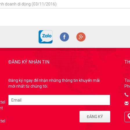
kinh doanh di động (03/11/2016)
ĐĂNG KÝ NHẬN TIN
TH
Đăng ký ngay để nhận những thông tin khuyến mãi
To
mới nhất từ chúng tôi.
Ph
tel
nt
ĐĂNG KÝ
tel