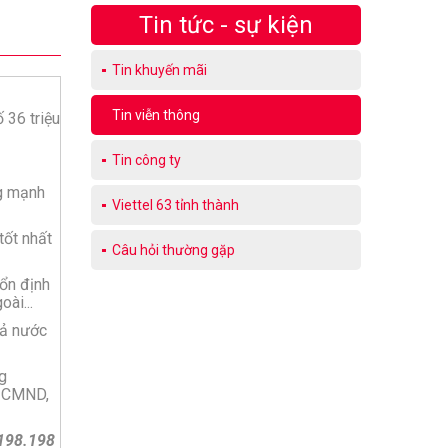
Tin tức - sự kiện
Tin khuyến mãi
Tin viễn thông
 36 triệu
Tin công ty
ng mạnh
Viettel 63 tỉnh thành
tốt nhất
Câu hỏi thường gặp
 ổn định
ài...
cả nước
g
n CMND,
.198.198