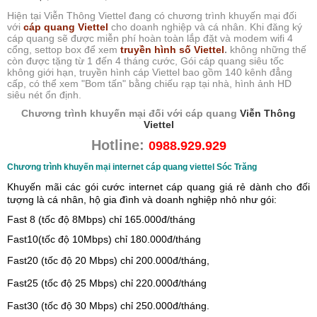
Hiện tại Viễn Thông Viettel đang có chương trình khuyến mại đối
với
cáp quang Viettel
cho doanh nghiệp và cá nhân. Khi đăng ký
cáp quang sẽ được miễn phí hoàn toàn lắp đặt và modem wifi 4
cổng, settop box để xem
truyền hình số Viettel
.
không những thế
còn được tặng từ 1 đến 4 tháng cước, Gói cáp quang siêu tốc
không giới hạn, truyền hình cáp Viettel bao gồm 140 kênh đẳng
cấp, có thể xem "Bom tấn" bằng chiếu rạp tại nhà, hình ảnh HD
siêu nét ổn định.
Chương trình khuyến mại đối với cáp quang
Viễn Thông
Viettel
Hotline:
0988.929.929
Chương trình khuyến mại internet cáp quang viettel Sóc Trăng
Khuyến mãi các gói cước internet cáp quang giá rẻ dành cho đối
tượng là cá nhân, hộ gia đình và doanh nghiệp nhỏ như gói:
Fast 8 (tốc độ 8Mbps) chỉ 165.000đ/tháng
Fast10(tốc độ 10Mbps) chỉ 180.000đ/tháng
Fast20 (tốc độ 20 Mbps) chỉ 200.000đ/tháng,
Fast25 (tốc độ 25 Mbps) chỉ 220.000đ/tháng
Fast30 (tốc độ 30 Mbps) chỉ 250.000đ/tháng.