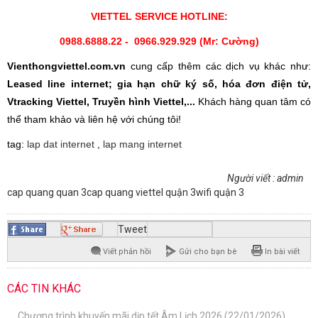
VIETTEL SERVICE HOTLINE:
0988.6888.22 - 0966.929.929 (Mr: Cường)
Vienthongviettel.com.vn
cung cấp thêm các dịch vụ khác như:
Leased line internet; gia hạn chữ ký số, hóa đơn điện tử,
Vtracking Viettel, Truyền hình Viettel,...
Khách hàng quan tâm có
thể tham khảo và liên hệ với chúng tôi!
tag:
lap dat internet
,
lap mang internet
Người viết : admin
cap quang quan 3
cap quang viettel quận 3
wifi quận 3
Tweet
Viết phản hồi
Gửi cho bạn bè
In bài viết
CÁC TIN KHÁC
Chương trình khuyến mãi dịp tết Âm Lịch 2026 (22/01/2026)