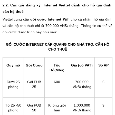
2.2. Các gói đăng ký Internet Viettel dành cho hộ gia đình,
căn hộ thuê
Viettel cung cấp
gói cước Internet Wifi
cho cá nhân, hộ gia đình
và căn hộ cho thuê chỉ từ 700.000 VNĐ/ tháng. Thông tin cụ thể về
gói cước được trình bày như sau:
GÓI CƯỚC INTERNET CÁP QUANG CHO NHÀ TRỌ, CĂN HỘ
CHO THUÊ
Quy mô
Gói Cước
Tốc
Giá (có VAT)
Số AP
Độ(Mbs)
Dưới 25
Gói PUB
600
700.000
6
phòng
25
VNĐ/ tháng
Từ 25 -50
Gói PUB
Không giới
1.000.000
9
phòng
50
hạn
VNĐ/ tháng