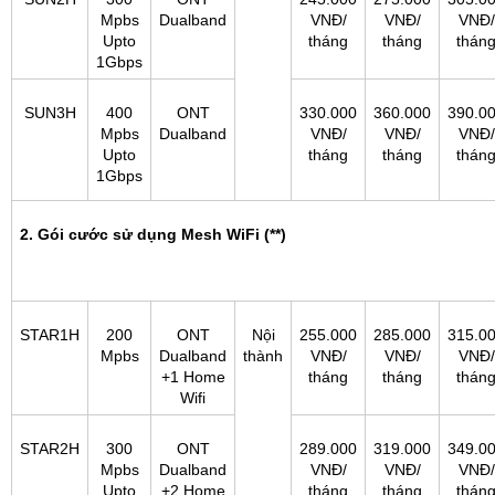
Mpbs
Dualband
VNĐ/
VNĐ/
VNĐ/
Upto
tháng
tháng
thán
1Gbps
SUN3H
400
ONT
330.000
360.000
390.0
Mpbs
Dualband
VNĐ/
VNĐ/
VNĐ/
Upto
tháng
tháng
thán
1Gbps
2. Gói cước sử dụng Mesh WiFi (**)
STAR1H
200
ONT
Nội
255.000
285.000
315.0
Mpbs
Dualband
thành
VNĐ/
VNĐ/
VNĐ/
+1 Home
tháng
tháng
thán
Wifi
STAR2H
300
ONT
289.000
319.000
349.0
Mpbs
Dualband
VNĐ/
VNĐ/
VNĐ/
Upto
+2 Home
tháng
tháng
thán