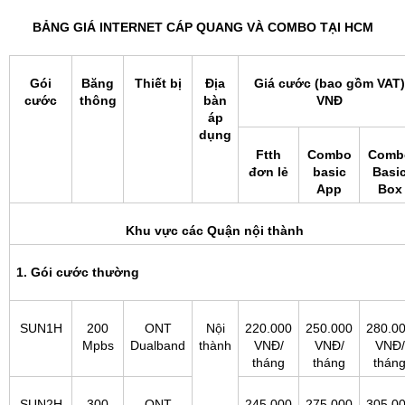
BẢNG GIÁ INTERNET CÁP QUANG VÀ COMBO TẠI HCM
Gói
Băng
Thiết bị
Địa
Giá cước (bao gồm VAT)
cước
thông
bàn
VNĐ
áp
dụng
Ftth
Combo
Comb
đơn lẻ
basic
Basi
App
Box
Khu vực các Quận nội thành
1. Gói cước thường
SUN1H
200
ONT
Nội
220.000
250.000
280.0
Mpbs
Dualband
thành
VNĐ/
VNĐ/
VNĐ/
tháng
tháng
thán
SUN2H
300
ONT
245.000
275.000
305.0