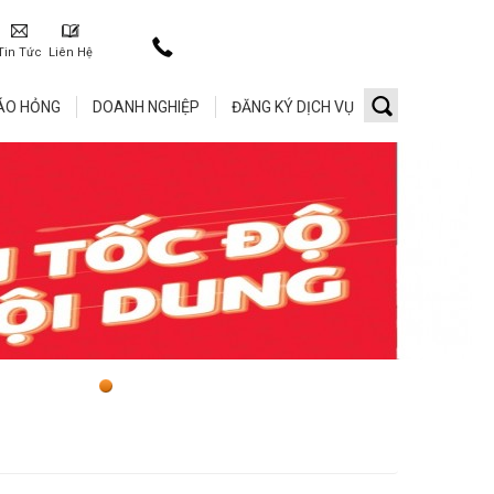
Tin Tức
Liên Hệ
ÁO HỎNG
DOANH NGHIỆP
ĐĂNG KÝ DỊCH VỤ