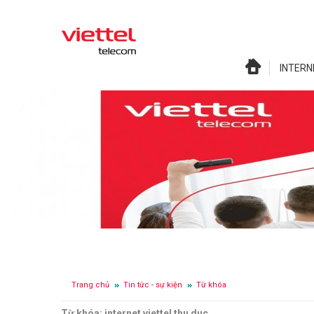
INTERN
Trang chủ
Tin tức - sự kiện
Từ khóa
Từ khóa: internet viettel thu duc