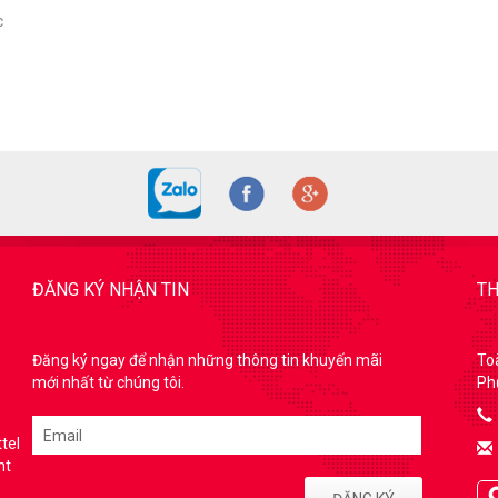
c
ĐĂNG KÝ NHẬN TIN
TH
Đăng ký ngay để nhận những thông tin khuyến mãi
To
mới nhất từ chúng tôi.
Ph
tel
nt