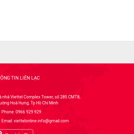
ÔNG TIN LIÊN LẠC
à nhà Viettel Complex Tower, số 285 CMT8,
ường Hoà Hưng, Tp Hồ Chí Minh
Phone: 0966 929 929
Email: viettelonline.info@gmail.com