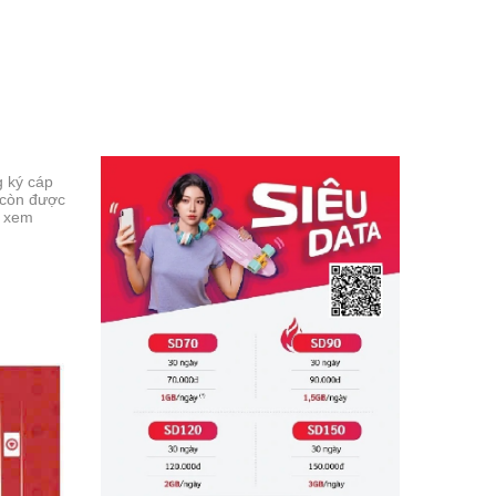
g ký cáp
 còn được
ể xem