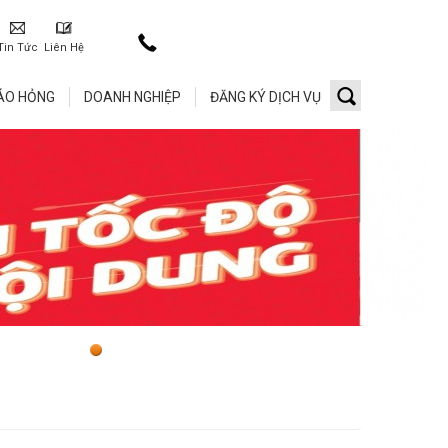
Tin Tức
Liên Hệ
ÁO HỎNG
DOANH NGHIỆP
ĐĂNG KÝ DỊCH VỤ