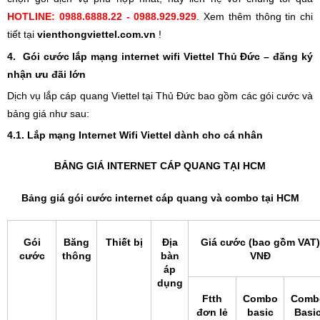
HOTLINE: 0988.6888.22 - 0988.929.929
. Xem thêm thông tin chi
tiết tại
vienthongviettel.com.vn
!
4. Gói cước lắp mạng internet wifi Viettel Thủ Đức – đăng ký
nhận ưu đãi lớn
Dịch vụ lắp cáp quang Viettel tại Thủ Đức bao gồm các gói cước và
bảng giá như sau:
4.1. Lắp mạng Internet Wifi Viettel dành cho cá nhân
BẢNG GIÁ INTERNET CÁP QUANG TẠI HCM
Bảng giá gói cước internet cáp quang và combo tại HCM
Gói
Băng
Thiết bị
Địa
Giá cước (bao gồm VAT)
cước
thông
bàn
VNĐ
áp
dụng
Ftth
Combo
Comb
đơn lẻ
basic
Basi