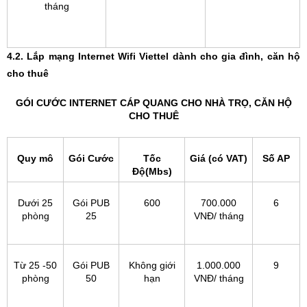
tháng
4.2. Lắp mạng Internet Wifi Viettel dành cho gia đình, căn hộ
cho thuê
GÓI CƯỚC INTERNET CÁP QUANG CHO NHÀ TRỌ, CĂN HỘ
CHO THUÊ
Quy mô
Gói Cước
Tốc
Giá (có VAT)
Số AP
Độ(Mbs)
Dưới 25
Gói PUB
600
700.000
6
phòng
25
VNĐ/ tháng
Từ 25 -50
Gói PUB
Không giới
1.000.000
9
phòng
50
hạn
VNĐ/ tháng