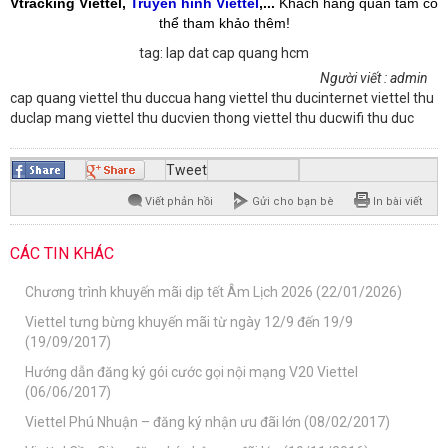
Vtracking Viettel,
Truyền hình Viettel
,...
Khách hàng quan tâm có
thể tham khảo thêm!
tag:
lap dat cap quang hcm
Người viết : admin
cap quang viettel thu duc
cua hang viettel thu duc
internet viettel thu
duc
lap mang viettel thu duc
vien thong viettel thu duc
wifi thu duc
Tweet
Viết phản hồi
Gửi cho bạn bè
In bài viết
CÁC TIN KHÁC
Chương trình khuyến mãi dịp tết Âm Lịch 2026 (22/01/2026)
Viettel tưng bừng khuyến mãi từ ngày 12/9 đến 19/9
(19/09/2017)
Hướng dẫn đăng ký gói cước gọi nội mạng V20 Viettel
(06/06/2017)
Viettel Phú Nhuận – đăng ký nhận ưu đãi lớn (08/02/2017)