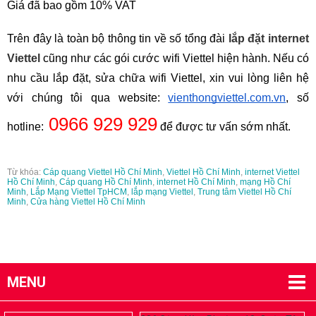
Giá đã bao gồm 10% VAT
Trên đây là toàn bộ thông tin về số tổng đài 
lắp đặt internet 
Viettel
 cũng như các gói cước wifi Viettel hiện hành. Nếu có 
nhu cầu lắp đặt, sửa chữa wifi Viettel, xin vui lòng liên hệ 
với chúng tôi qua website: 
vienthongviettel.com.vn
, số 
 0966 929 929
hotline:
 để được tư vấn sớm nhất. 
Từ khóa:
Cáp quang Viettel Hồ Chí Minh
,
Viettel Hồ Chí Minh
,
internet Viettel
Hồ Chí Minh
,
Cáp quang Hồ Chí Minh
,
internet Hồ Chí Minh
,
mạng Hồ Chí
Minh
,
Lắp Mạng Viettel TpHCM
,
lắp mạng Viettel
,
Trung tâm Viettel Hồ Chí
Minh
,
Cửa hàng Viettel Hồ Chí Minh
MENU