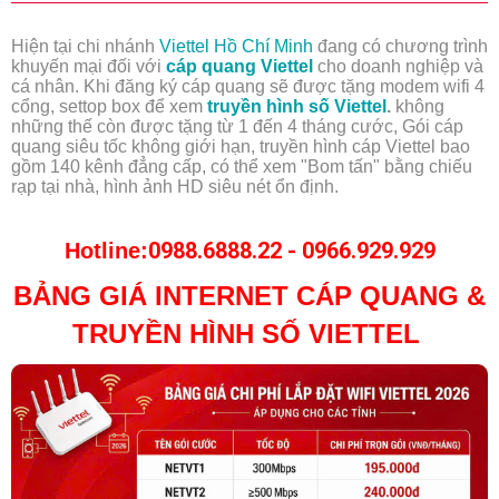
Hiện tại chi nhánh
Viettel Hồ Chí Minh
đang có chương trình
khuyến mại đối với
cáp quang Viettel
cho doanh nghiệp và
cá nhân. Khi đăng ký cáp quang sẽ được tặng modem wifi 4
cổng, settop box để xem
truyền hình số Viettel
.
không
những thế còn được tặng từ 1 đến 4 tháng cước, Gói cáp
quang siêu tốc không giới hạn, truyền hình cáp Viettel bao
gồm 140 kênh đẳng cấp, có thể xem "Bom tấn" bằng chiếu
rạp tại nhà, hình ảnh HD siêu nét ổn định.
0988.6888.22 - 0966.929.929
Hotline:
BẢNG GIÁ INTERNET
CÁP QUANG
&
TRUYỀN HÌNH SỐ VIETTEL