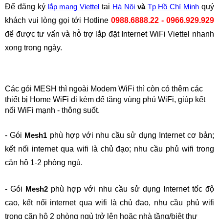
Để đăng ký
 tại
 quý 
lắp mạng Viettel
Hà Nội
và
Tp Hồ Chí Minh
khách vui lòng gọi tới Hotline 
0988.6888.22 - 0966.929.929
để được tư vấn và hỗ trợ lắp đặt Internet WiFi Viettel nhanh 
xong trong ngày.
Các gói MESH thì ngoài Modem WiFi thì còn có thêm các 
thiết bị Home WiFi đi kèm để tăng vùng phủ WiFi, giúp kết 
nối WiFi mạnh - thông suốt.
- Gói 
phù hợp với nhu cầu sử dụng Internet cơ bản; 
Mesh1 
kết nối internet qua wifi là chủ đạo; nhu cầu phủ wifi trong 
căn hộ 1-2 phòng ngủ.
- Gói 
phù hợp với nhu cầu sử dụng Internet tốc độ 
Mesh2 
cao, kết nối internet qua wifi là chủ đạo, nhu cầu phủ wifi 
trong căn hộ 2 phòng ngủ trở lên hoặc nhà tầng/biệt thự