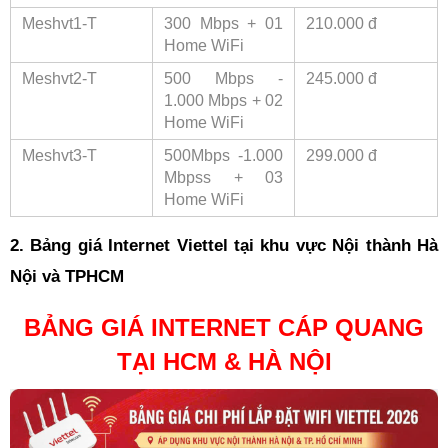
Meshvt1-T
300 Mbps + 01 
210.000 đ
Home WiFi
Meshvt2-T
500 Mbps - 
245.000 đ
1.000 Mbps
 + 02 
Home WiFi
Meshvt3-T
500Mbps -1.000 
299.000 đ
Mbps
s
 + 03 
Home WiFi
2. Bảng giá Internet Viettel tại khu vực Nội thành Hà 
Nội và TPHCM
BẢNG GIÁ INTERNET CÁP QUANG
TẠI HCM &
HÀ NỘI