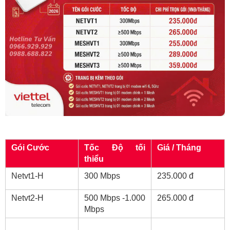
Gói Cước
Tốc Độ tối 
Giá / Tháng
thiểu
Netvt1-H
300 Mbps
235.000 đ
Netvt2-H
500 Mbps -1.000 
265.000 đ
Mbps