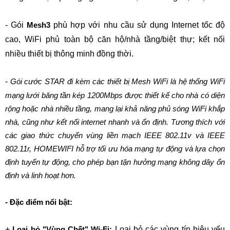
- Gói 
phù hợp với nhu cầu sử dụng Internet tốc độ 
Mesh3 
cao, WiFi phủ toàn bộ căn hộ/nhà tầng/biệt thự; kết nối 
nhiều thiết bị thông minh đồng thời.
- 
Gói cước STAR đi kèm các thiết bị Mesh WiFi là hệ thống WiFi 
mạng lưới băng tần kép 1200Mbps được thiết kế cho nhà có diện 
rộng hoặc nhà nhiều tầng, mang lại khả năng phủ sóng WiFi khắp 
nhà, cũng như kết nối internet nhanh và ổn định. Tương thích với 
các giao thức chuyển vùng liền mạch IEEE 802.11v và IEEE 
802.11r, HOMEWIFI hỗ trợ tối ưu hóa mạng tự động và lựa chọn 
định tuyến tự động, cho phép bạn tận hưởng mạng không dây ổn 
định và linh hoạt hơn.
- Đặc điểm nổi bật:
+ 
 Loại bỏ các vùng tín hiệu yếu 
Loại bỏ "Vùng Chết" Wi-Fi: