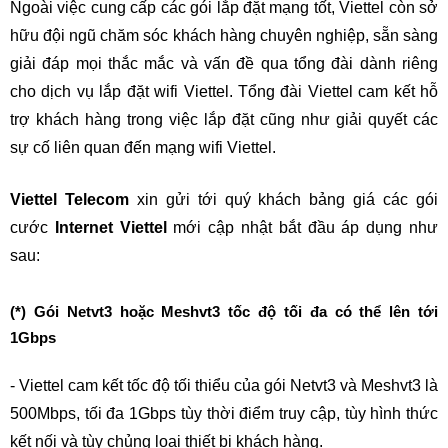
Ngoài việc cung cấp các gói lắp đặt mạng tốt, Viettel còn sở 
hữu đội ngũ chăm sóc khách hàng chuyên nghiệp, sẵn sàng 
giải đáp mọi thắc mắc và vấn đề qua tổng đài dành riêng 
cho dịch vụ lắp đặt wifi Viettel. Tổng đài Viettel cam kết hỗ 
trợ khách hàng trong việc lắp đặt cũng như giải quyết các 
sự cố liên quan đến mạng wifi Viettel.
Viettel Telecom
 xin gửi tới quý khách bảng giá các gói 
cước 
Internet Viettel
 mới cập nhật bắt đầu áp dụng như 
sau:
(*) Gói Netvt3 hoặc Meshvt3 tốc độ tối đa có thể lên tới 
1Gbps
- Viettel cam kết tốc độ tối thiểu của gói Netvt3 và Meshvt3 là 
500Mbps, tối đa 1Gbps tùy thời điểm truy cập, tùy hình thức 
kết nối và tùy chủng loại thiết bị khách hàng.