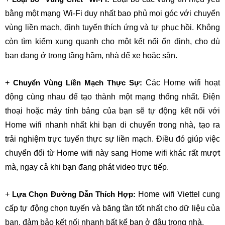
bằng một mạng Wi-Fi duy nhất bao phủ mọi góc với chuyển 
vùng liền mạch, định tuyến thích ứng và tự phục hồi. Không 
còn tìm kiếm xung quanh cho một kết nối ổn định, cho dù 
bạn đang ở trong tầng hầm, nhà để xe hoặc sân.
+ 
 Các Home wifi hoạt 
Chuyển Vùng Liền Mạch Thực Sự:
động cùng nhau để tạo thành một mạng thống nhất. Điện 
thoại hoặc máy tính bảng của bạn sẽ tự động kết nối với 
Home wifi nhanh nhất khi bạn di chuyển trong nhà, tạo ra 
trải nghiệm trực tuyến thực sự liền mạch. Điều đó giúp việc 
chuyển đổi từ Home wifi này sang Home wifi khác rất mượt 
mà, ngay cả khi bạn đang phát video trực tiếp.
+ 
 Home wifi Viettel cung 
Lựa Chọn Đường Dẫn Thích Hợp:
cấp tự động chọn tuyến và băng tần tốt nhất cho dữ liệu của 
bạn, đảm bảo kết nối nhanh bất kể bạn ở đâu trong nhà.