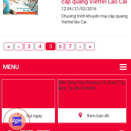
cáp quang Viettel Lào Cai
12:04 | 21/02/2016
Chương trình khuyến mại cáp quang
Viettel lào Cai
«
‹
3
4
5
6
7
›
»
MENU
286 Cộng Hòa, Phường 13, Quận Tân
Bình, Tp. Hồ Chí Minh
Gọi ngay
Xem bản đồ