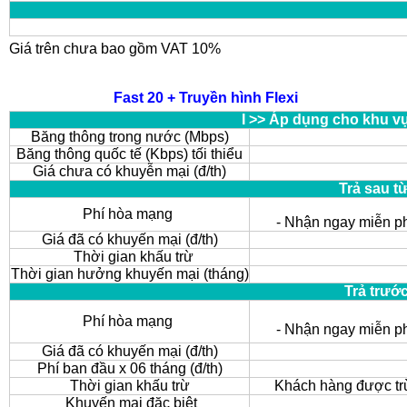
Giá trên chưa bao gồm VAT 10%
Fast 20 + Truyền hình Flexi
I >> Áp dụng cho khu v
Băng thông trong nước (Mbps)
Băng thông quốc tế (Kbps) tối thiểu
Giá chưa có khuyễn mại (đ/th)
Trả sau t
Phí hòa mạng
- Nhận ngay miễn p
Giá đã có khuyến mại (đ/th)
Thời gian khấu trừ
Thời gian hưởng khuyến mại (tháng)
Trả trướ
Phí hòa mạng
- Nhận ngay miễn p
Giá đã có khuyến mại (đ/th)
Phí ban đầu x 06 tháng (đ/th)
Thời gian khấu trừ
Khách hàng được trừ
Khuyến mại đặc biệt