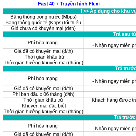
Fast 40 + Truyền hình Flexi
I >> Áp dụng cho khu v
Băng thông trong nước (Mbps)
Băng thông quốc tế (Kbps) tối thiểu
Giá chưa có khuyễn mại (đ/th)
Trả sau t
Phí hòa mạng
- Nhận ngay miễn p
Giá đã có khuyến mại (đ/th)
Thời gian khấu trừ
Thời gian hưởng khuyến mại (tháng)
Trả trướ
Phí hòa mạng
- Nhận ngay miễn p
Giá đã có khuyến mại (đ/th)
Phí ban đầu x 06 tháng (đ/th)
Thời gian khấu trừ
Khách hàng được trừ
Khuyến mại đặc biệt
Thời gian hưởng khuyến mại (tháng)
Trả trước
Phí hòa mạng
- Nhận ngay miễn p
Giá đã có khuyến mại (đ/th)