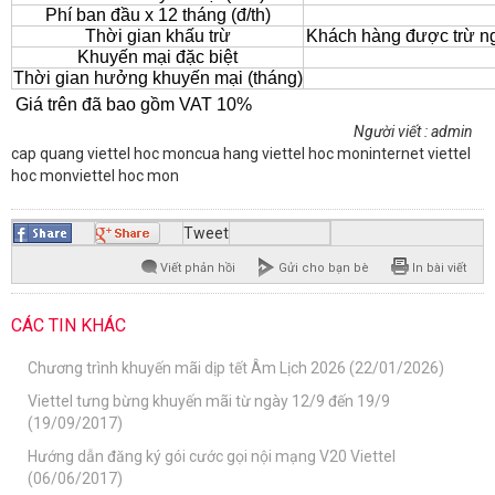
Phí ban đầu x 12 tháng (đ/th)
Thời gian khấu trừ
Khách hàng được trừ ng
Khuyến mại đặc biệt
Thời gian hưởng khuyến mại (tháng)
Giá trên đã bao gồm VAT 10%
Người viết : admin
cap quang viettel hoc mon
cua hang viettel hoc mon
internet viettel
hoc mon
viettel hoc mon
Tweet
Viết phản hồi
Gửi cho bạn bè
In bài viết
CÁC TIN KHÁC
Chương trình khuyến mãi dịp tết Âm Lịch 2026 (22/01/2026)
Viettel tưng bừng khuyến mãi từ ngày 12/9 đến 19/9
(19/09/2017)
Hướng dẫn đăng ký gói cước gọi nội mạng V20 Viettel
(06/06/2017)